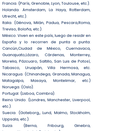
Francia. (París, Grenoble, Lyon, Toulouse, etc.).
Holanda. Amsterdam, La Haya, Rotterdam,
Utrecht, etc.).
Italia. (Génova, Milán, Padua, Pescara,Roma,
Treviso, Boloña, etc.).
México. Viven en este país, luego de residir en
España y lo recorren de punta a punta:
Cancún,Ciudad de México, Cuernavaca,
Guanajuato,Lázaro, Cárdenas, Monterrey,
Morelia, Pázcuaro, Saltillo, San Luis de Potosí,
Tabasco, Uruapán, Villa Hermosa, etc.
Nicaragua. (Chinandega, Granada, Managua,
Matagalpa, Masaya, Montelimar, etc.)
Noruega. (Oslo).
Portugal. (Lisboa, Coimbra).
Reino Unido. (Londres, Manchester, Liverpool,
etc.).
Suecia. (Goteborg,, Lund, Malmo, Stockholm,
Uppsala, etc.).
Suiza. (Berna, Fribourg, Ginebra,