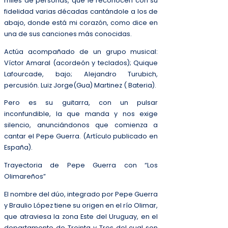
miles de personas, que le reconocen con su
fidelidad varias décadas cantándole a los de
abajo, donde está mi corazón, como dice en
una de sus canciones más conocidas.
Actúa acompañado de un grupo musical:
Víctor Amaral (acordeón y teclados); Quique
Lafourcade, bajo; Alejandro Turubich,
percusión. Luiz Jorge(Gua) Martinez ( Bateria).
Pero es su guitarra, con un pulsar
inconfundible, la que manda y nos exige
silencio, anunciándonos que comienza a
cantar el Pepe Guerra. (Artículo publicado en
España).
Trayectoria de Pepe Guerra con “Los
Olimareños”
El nombre del dúo, integrado por Pepe Guerra
y Braulio López tiene su origen en el río Olimar,
que atraviesa la zona Este del Uruguay, en el
departamento de Treinta y Tres del cual son