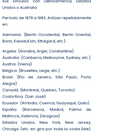
sus vínculos con Latinoamérica, Estados
Unidos o Australia.
Período de 1978 a 1983. Actúan repetidamente
en:
Alemania. (Berlín Occidental, Berlín Oriental,
Bonn, Kassel,Koln, Sttutgard, etc.).
Argelia. (Annaba, Argel, Constantine).
Australia. (Canberra, Melbourne, Sydney, etc.).
Austria. (Viena).
Bélgica. (Bruxelles, Liege, etc.).
Brasil. (Río de Janeiro, São Paulo, Porto
Alegre).
Canadá. (Montreal, Quebec, Toronto).
Costa Rica. (San José).
Ecuador. (Ambato, Cuenca, Guayaquil, Quito).
España. (Barcelona, Madrid, Palma de
Mallorca, Valencia, Zaragoza).
Estados Unidos. New York, New Jersey,
Chicago (etc. en gira por toda la costa Este).